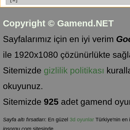
Copyright © Gamend.NET
Sayfalarımız için en iyi verim
Go
ile 1920x1080 çözünürlükte sağla
Sitemizde
gizlilik politikası
kuralla
okuyunuz.
Sitemizde
925
adet gamend oyun
Sayfa altı fırsatları
: En güzel
3d oyunlar
Türkiye'nin en 
ipsorgu.com
sitesinde.