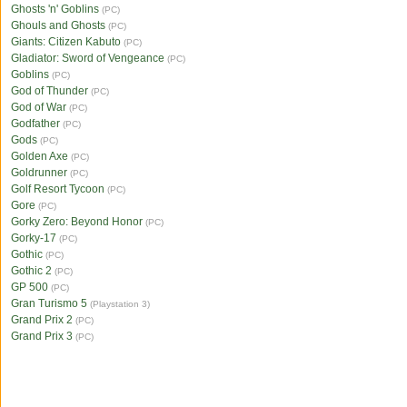
Ghosts 'n' Goblins
(PC)
Ghouls and Ghosts
(PC)
Giants: Citizen Kabuto
(PC)
Gladiator: Sword of Vengeance
(PC)
Goblins
(PC)
God of Thunder
(PC)
God of War
(PC)
Godfather
(PC)
Gods
(PC)
Golden Axe
(PC)
Goldrunner
(PC)
Golf Resort Tycoon
(PC)
Gore
(PC)
Gorky Zero: Beyond Honor
(PC)
Gorky-17
(PC)
Gothic
(PC)
Gothic 2
(PC)
GP 500
(PC)
Gran Turismo 5
(Playstation 3)
Grand Prix 2
(PC)
Grand Prix 3
(PC)