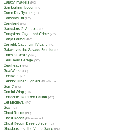
Galaxy Invaders
(PC)
Gamberling Tycoon
(PC)
Game Dev Tycoon
(PC)
Gameday 98
(PC)
Gangland
(PC)
Gangsters 2: Vendetta
(PC)
Gangsters: Organized Crime
(PC)
Ganja Farmer
(PC)
Garfield: Caught in TV Land
(PC)
Gataway to the Savage Frontier
(PC)
Gates of Destiny
(PC)
GearHead Garage
(PC)
Gearheads
(PC)
GearWorks
(PC)
Geekwad
(PC)
Gekido: Urban Fighters
(PlayStation)
Gem X
(PC)
Gemini Wing
(PC)
Genocide: Remixed Edition
(PC)
Get Medieval
(PC)
Gex
(PC)
Ghost Recon
(PC)
Ghost Recon
(Playstation 2)
Ghost Recon: Desert Siege
(PC)
Ghostbusters: The Video Game
(PC)