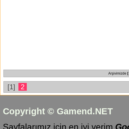
Arşivimizde
[
[1]
2
Copyright © Gamend.NET
Sayfalarımız için en iyi verim
Go