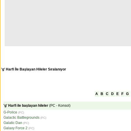
'g' Harfi İle Başlayan Hileler Sıralanıyor
A
B
C
D
E
F
G
'g' Harfi ile başlayan hileler
(PC - Konsol)
G-Police
(PC)
Galactic Battlegrounds
(PC)
Galatic Dan
(PC)
Galaxy Force 2
(PC)