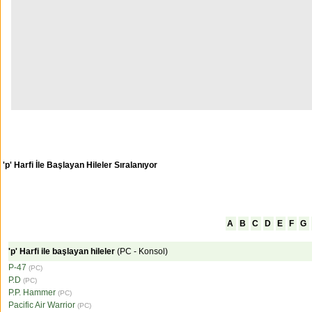
'p' Harfi İle Başlayan Hileler Sıralanıyor
A
B
C
D
E
F
G
'p' Harfi ile başlayan hileler
(PC - Konsol)
P-47
(PC)
P.D
(PC)
P.P. Hammer
(PC)
Pacific Air Warrior
(PC)