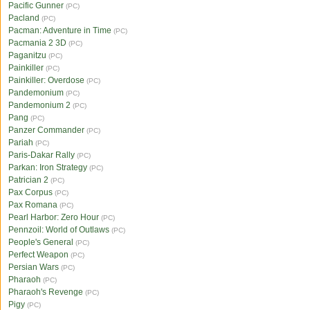
Pacific Gunner
(PC)
Pacland
(PC)
Pacman: Adventure in Time
(PC)
Pacmania 2 3D
(PC)
Paganitzu
(PC)
Painkiller
(PC)
Painkiller: Overdose
(PC)
Pandemonium
(PC)
Pandemonium 2
(PC)
Pang
(PC)
Panzer Commander
(PC)
Pariah
(PC)
Paris-Dakar Rally
(PC)
Parkan: Iron Strategy
(PC)
Patrician 2
(PC)
Pax Corpus
(PC)
Pax Romana
(PC)
Pearl Harbor: Zero Hour
(PC)
Pennzoil: World of Outlaws
(PC)
People's General
(PC)
Perfect Weapon
(PC)
Persian Wars
(PC)
Pharaoh
(PC)
Pharaoh's Revenge
(PC)
Pigy
(PC)