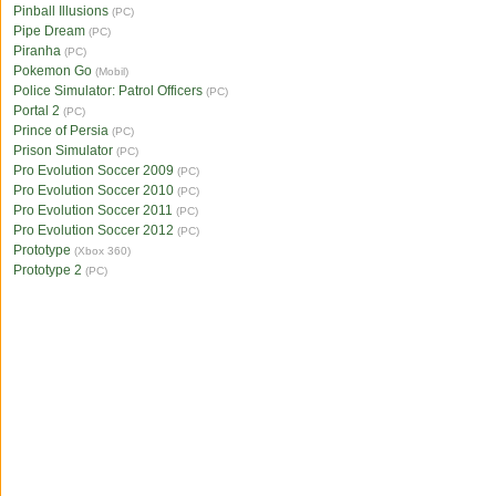
Pinball Illusions
(PC)
Pipe Dream
(PC)
Piranha
(PC)
Pokemon Go
(Mobil)
Police Simulator: Patrol Officers
(PC)
Portal 2
(PC)
Prince of Persia
(PC)
Prison Simulator
(PC)
Pro Evolution Soccer 2009
(PC)
Pro Evolution Soccer 2010
(PC)
Pro Evolution Soccer 2011
(PC)
Pro Evolution Soccer 2012
(PC)
Prototype
(Xbox 360)
Prototype 2
(PC)