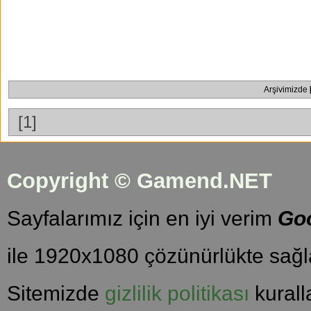
Arşivimizde
[1]
Copyright © Gamend.NET
Sayfalarımız için en iyi verim
Go
ile 1920x1080 çözünürlükte sağla
Sitemizde
gizlilik politikası
kuralla