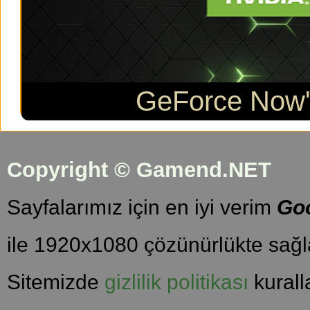
GeForce Now'a
Copyright © Gamend.NET
Sayfalarımız için en iyi verim
Go
ile 1920x1080 çözünürlükte sağla
Sitemizde
gizlilik politikası
kuralla