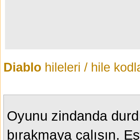
Diablo
hileleri / hile kodl
Oyunu zindanda durdur
bırakmaya çalışın. Eş