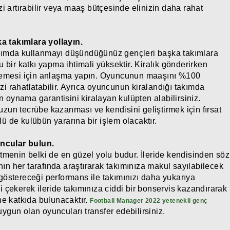
izi artırabilir veya maaş bütçesinde elinizin daha rahat
a takımlara yollayın.
takımda kullanmayı düşündüğünüz gençleri başka takımlara
bir katkı yapma ihtimali yüksektir. Kiralık gönderirken
demesi için anlaşma yapın. Oyuncunun maaşını %100
zi rahatlatabilir. Ayrıca oyuncunun kiralandığı takımda
 oynama garantisini kiralayan kulüpten alabilirsiniz.
n tecrübe kazanması ve kendisini geliştirmek için fırsat
lü de kulübün yararına bir işlem olacaktır.
uncular bulun.
menin belki de en güzel yolu budur. İleride kendisinden söz
ın her tarafında araştırarak takımınıza makul sayılabilecek
 göstereceği performans ile takımınızı daha yukarıya
ni çekerek ileride takımınıza ciddi bir bonservis kazandırarak
e katkıda bulunacaktır.
Football Manager 2022 yetenekli genç
gun olan oyuncuları transfer edebilirsiniz.