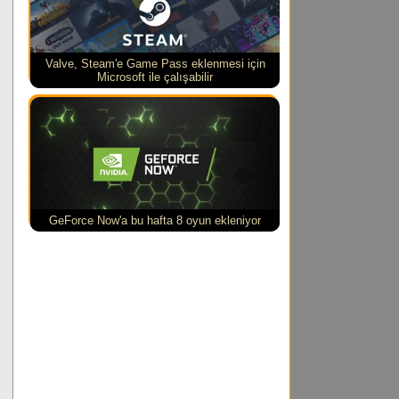
Valve, Steam'e Game Pass eklenmesi için
Microsoft ile çalışabilir
GeForce Now'a bu hafta 8 oyun ekleniyor