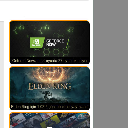
Geforce Now'a mart ayında 27 oyun ekleniyor
Elden Ring için 1.02.2 güncellemesi yayınlandı