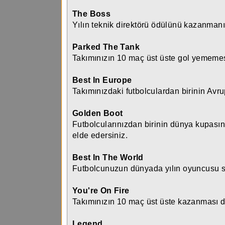
The Boss
Yılın teknik direktörü ödülünü kazanman
Parked The Tank
Takımınızın 10 maç üst üste gol yememes
Best In Europe
Takımınızdaki futbolculardan birinin Avr
Golden Boot
Futbolcularınızdan birinin dünya kupası
elde edersiniz.
Best In The World
Futbolcunuzun dünyada yılın oyuncusu s
You're On Fire
Takımınızın 10 maç üst üste kazanması d
Legend