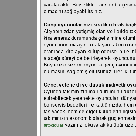
yaratacaktır. Böylelikle transfer bütçesin
olmasını sağlayabilirsiniz.
Genç oyuncularınızı kiralık olarak başk
Altyapınızdan yetişmiş olan ve ileride 
kiralamanız durumunda gelişimine olumlu 
oyuncunun maaşını kiralayan takımın ö
oranında kiralayan kulüp öderse, bu elini
alacağı süreyi de belirleyerek, oyuncunun
Böylece o sezon boyunca genç oyuncunuzu
bulmasını sağlamış olursunuz. Her iki tür
Genç, yetenekli ve düşük maliyetli oy
Oyunda takımınızın mali durumunu düzelt
ettirebilecek yetenekte oyuncuları dünyan
bonservis bedelleri ile kattığınızda, hem
taşıyacak, hem de diğer kulüplerin ilgisi
takımınızın ekonomik olarak güçlenmesin
yazımızı okuyarak kulübünüze uy
futbolcular