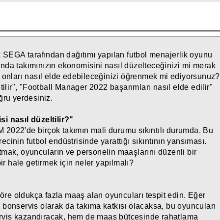
rek SEGA tarafından dağıtımı yapılan futbol menajerlik oyunu
da takımınızın ekonomisini nasıl düzelteceğinizi mi merak
onları nasıl elde edebileceğinizi öğrenmek mi ediyorsunuz?
lir", "Football Manager 2022 başarımları nasıl elde edilir"
ru yerdesiniz.
 nasıl düzeltilir?"
M 2022'de birçok takımın mali durumu sıkıntılı durumda. Bu
nin futbol endüstrisinde yarattığı sıkıntının yansıması.
atmak, oyuncuların ve personelin maaşlarını düzenli bir
r hale getirmek için neler yapılmalı?
öre oldukça fazla maaş alan oyuncuları tespit edin. Eğer
e bonservis olarak da takıma katkısı olacaksa, bu oyuncuları
ervis kazandıracak, hem de maaş bütçesinde rahatlama