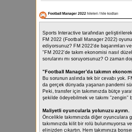
Football Manager 2022
hileleri / hile kodları
Sports Interactive tarafından geliştirile
FM 2022 (Football Manager 2022) oyunun
ediyorsunuz? FM 2022'de başarımları ve 
"FM 2022'de takım ekonomisi nasıl düzelti
sorularını mı soruyorsunuz? O zaman doğ
"Football Manager'da takımın ekonomisi
Bu sorunun aslında tek bir cevabı yok. F
da gerçek dünyada yaşanan pandemi süreci
Peki, transfer için takımınızda bütçe yar
şekilde ödeyebilmek ve takımı "zengin" bi
Maliyetli oyuncularla yolunuzu ayırın.
Öncelikle takımınızda diğer oyunculara g
takımınızda kilit bir rolü bulunmuyorsa v
elinizden çıkartın. Hem takımınıza bons