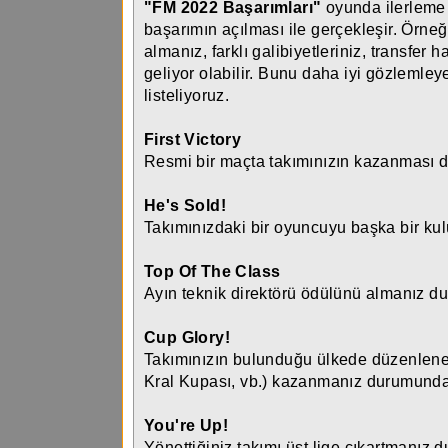
"FM 2022 Başarımları"
oyunda ilerleme g
başarımın açılması ile gerçekleşir. Örne
almanız, farklı galibiyetleriniz, transfer h
geliyor olabilir. Bunu daha iyi gözlemley
listeliyoruz.
First Victory
Resmi bir maçta takımınızın kazanması d
He's Sold!
Takımınızdaki bir oyuncuyu başka bir kulü
Top Of The Class
Ayın teknik direktörü ödülünü almanız du
Cup Glory!
Takımınızın bulunduğu ülkede düzenlene
Kral Kupası, vb.) kazanmanız durumunda 
You're Up!
Yönettiğiniz takımı üst lige çıkartmanız 